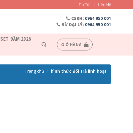
Tin Tức
Liên Hệ
CSKH:
0964 950 001
SỈ/ ĐẠI LÝ:
0964 950 001
SET ĐẦM 2026
GIỎ HÀNG
trang chủ
/
hình thức đổi trả linh hoạt