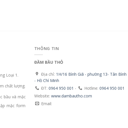
THÔNG TIN
ĐẦM BẦU THỎ
Địa chỉ:
1H/16 Bình Giã - phường 13- Tân Bình
g Loại 1.
- Hồ Chí Minh
m chất lượng.
ĐT:
0964 950 001
-
Hotline:
0964 950 001
Website:
www.dambautho.com
ặc bầu và mặc
Email:
mập mặc form