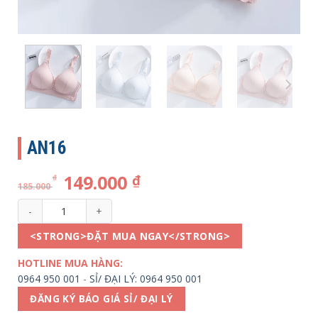
AN16
149.000
₫
₫
185.000
AN16 số lượng
<STRONG>ĐẶT MUA NGAY</STRONG>
HOTLINE MUA HÀNG:
0964 950 001
-
SỈ/ ĐẠI LÝ: 0964 950 001
ĐĂNG KÝ BÁO GIÁ SỈ/ ĐẠI LÝ