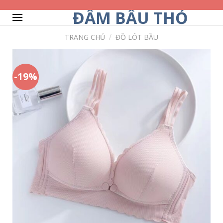
Skip
ĐẦM BẦU THỎ
to
content
TRANG CHỦ
/
ĐỒ LÓT BẦU
-19%