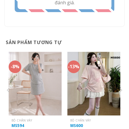
đánh giá.
SẢN PHẨM TƯƠNG TỰ
-8%
-13%
BỘ CHÂN VÁY
BỘ CHÂN VÁY
MS594
MS600