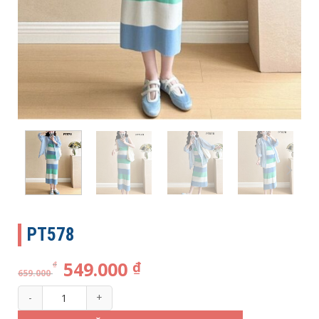
PT578
549.000
₫
₫
659.000
PT578 số lượng