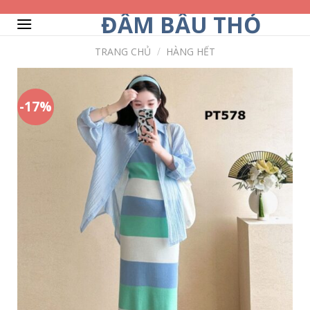
Skip
ĐẦM BẦU THỎ
to
content
TRANG CHỦ
/
HÀNG HẾT
-17%