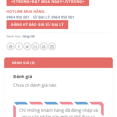
<STRONG>ĐẶT MUA NGAY</STRONG>
HOTLINE MUA HÀNG:
0964 950 001
-
SỈ/ ĐẠI LÝ: 0964 950 001
ĐĂNG KÝ BÁO GIÁ SỈ/ ĐẠI LÝ
Danh mục:
Hàng hết
ĐÁNH GIÁ (0)
Đánh giá
Chưa có đánh giá nào.
Chỉ những khách hàng đã đăng nhập và
mua sản phẩm này mới có thể đưa ra