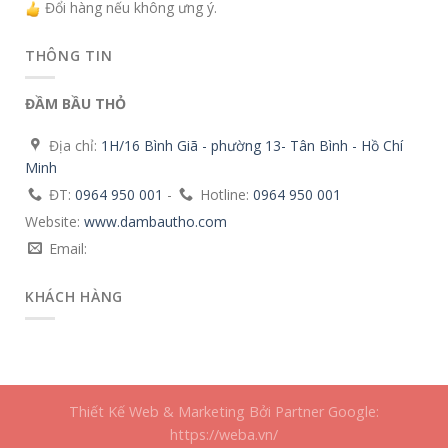
Đổi hàng nếu không ưng ý.
THÔNG TIN
ĐẦM BẦU THỎ
Địa chỉ:
1H/16 Bình Giã - phường 13- Tân Bình - Hồ Chí
Minh
ĐT:
0964 950 001
-
Hotline:
0964 950 001
Website:
www.dambautho.com
Email:
KHÁCH HÀNG
Thiết Kế Web & Marketing Bởi Partner Google:
https://weba.vn/