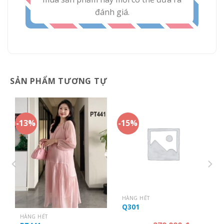
đánh giá.
SẢN PHẨM TƯƠNG TỰ
-13%
-15%
HÀNG HẾT
Q301
HÀNG HẾT