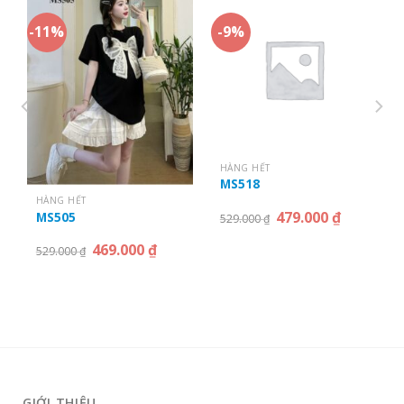
-11%
-9%
HÀNG HẾT
MS518
HÀNG HẾT
479.000
₫
MS505
529.000
₫
469.000
₫
529.000
₫
GIỚI THIỆU