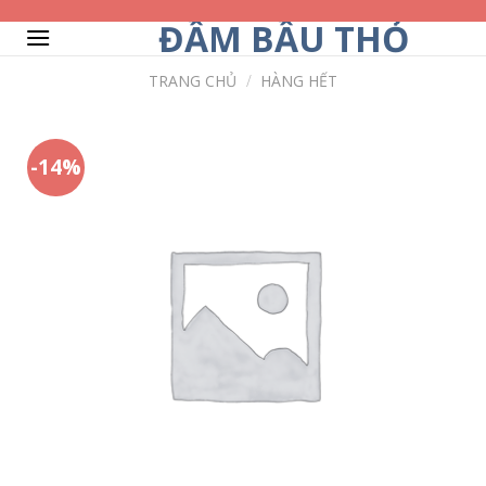
Skip
ĐẦM BẦU THỎ
to
content
TRANG CHỦ
/
HÀNG HẾT
-14%