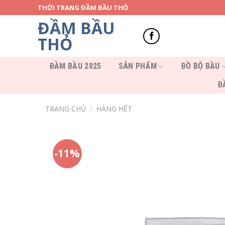
Skip
THỜI TRANG ĐẦM BẦU THỎ
to
ĐẦM BẦU
content
THỎ
ĐẦM BẦU 2025
SẢN PHẨM
ĐỒ BỘ BẦU
Đ
TRANG CHỦ
/
HÀNG HẾT
-11%