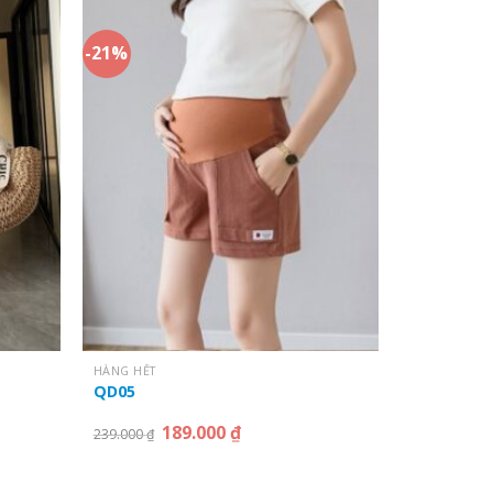
-21%
HÀNG HẾT
QD05
189.000
₫
239.000
₫