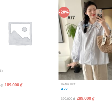
-28%
ẾT
189.000
₫
HÀNG HẾT
0
₫
A77
289.000
₫
399.000
₫