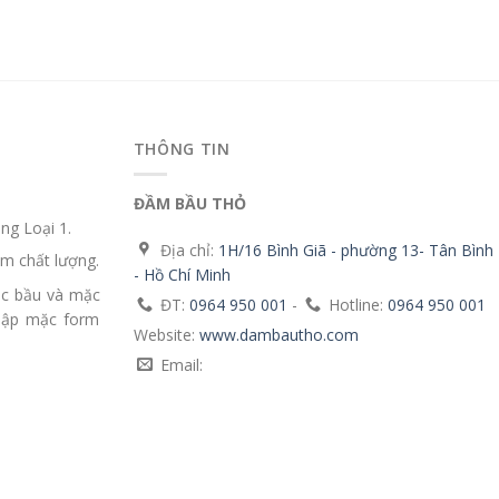
THÔNG TIN
ĐẦM BẦU THỎ
g Loại 1.
Địa chỉ:
1H/16 Bình Giã - phường 13- Tân Bình
m chất lượng.
- Hồ Chí Minh
ặc bầu và mặc
ĐT:
0964 950 001
-
Hotline:
0964 950 001
mập mặc form
Website:
www.dambautho.com
Email: