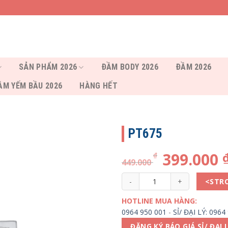
SẢN PHẨM 2026
ĐẦM BODY 2026
ĐẦM 2026
ẦM YẾM BẦU 2026
HÀNG HẾT
PT675
399.000
₫
449.000
PT675 số lượng
<STR
HOTLINE MUA HÀNG:
0964 950 001
-
SỈ/ ĐẠI LÝ: 0964
ĐĂNG KÝ BÁO GIÁ SỈ/ ĐẠI 