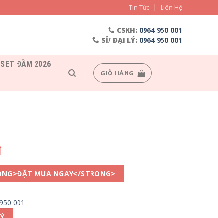
Tin Tức
Liên Hệ
CSKH:
0964 950 001
SỈ/ ĐẠI LÝ:
0964 950 001
SET ĐẦM 2026
GIỎ HÀNG
₫
ONG>ĐẶT MUA NGAY</STRONG>
 950 001
LÝ