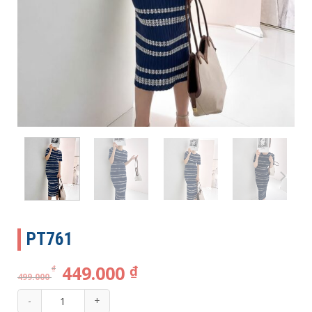
PT761
449.000
₫
₫
499.000
PT761 số lượng