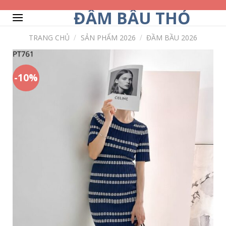
Skip
ĐẦM BẦU THỎ
to
content
TRANG CHỦ
/
SẢN PHẨM 2026
/
ĐẦM BẦU 2026
-10%