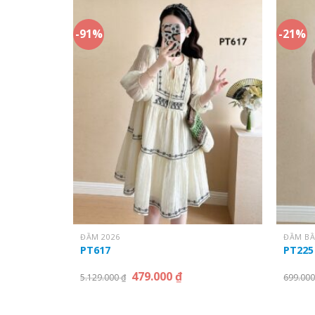
-91%
-21%
ĐẦM 2026
ĐẦM BẦ
PT617
PT225
479.000
₫
5.129.000
₫
699.00