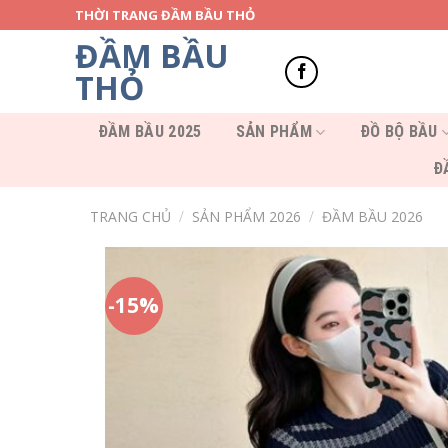
Skip
THỜI TRANG ĐẦM BẦU THỎ
to
ĐẦM BẦU
content
THỎ
ĐẦM BẦU 2025
SẢN PHẨM
ĐỒ BỘ BẦU
Đ
TRANG CHỦ
/
SẢN PHẨM 2026
/
ĐẦM BẦU 2026
-15%