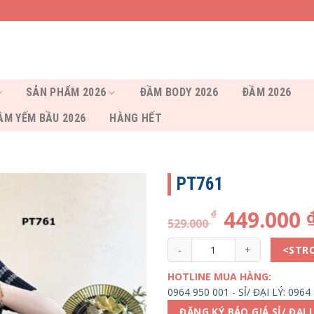
SẢN PHẨM 2026
ĐẦM BODY 2026
ĐẦM 2026
ẦM YẾM BẦU 2026
HÀNG HẾT
PT761
449.000
₫
529.000
PT761 số lượng
<STR
HOTLINE MUA HÀNG:
0964 950 001
-
SỈ/ ĐẠI LÝ: 0964
ĐĂNG KÝ BÁO GIÁ SỈ/ ĐẠI 