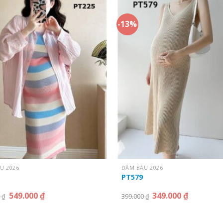
-13%
U 2026
ĐẦM BẦU 2026
PT579
549.000
₫
349.000
₫
0
₫
399.000
₫