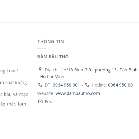
THÔNG TIN
ĐẦM BẦU THỎ
Địa chỉ:
1H/16 Bình Giã - phường 13- Tân Bình
g Loại 1.
- Hồ Chí Minh
m chất lượng.
ĐT:
0964 950 001
-
Hotline:
0964 950 001
Website:
www.dambautho.com
ặc bầu và mặc
Email:
mập mặc form