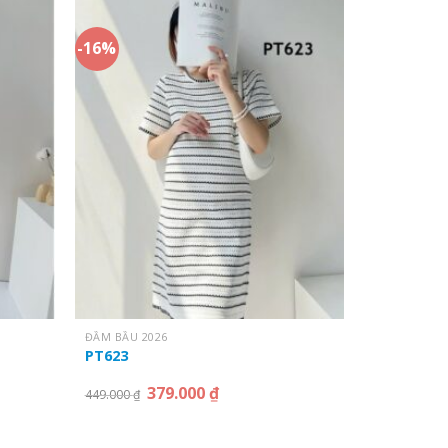
-16%
ĐẦM BẦU 2026
PT623
379.000
₫
449.000
₫