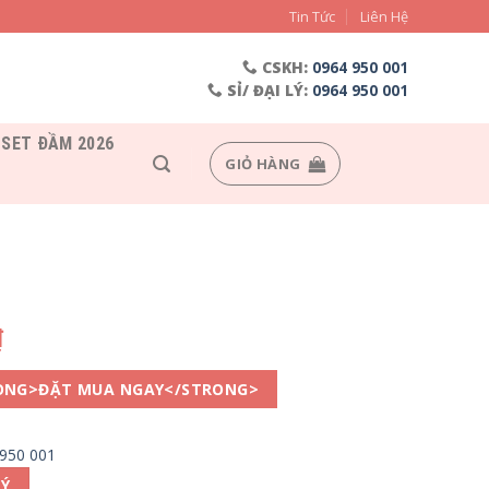
Tin Tức
Liên Hệ
CSKH:
0964 950 001
SỈ/ ĐẠI LÝ:
0964 950 001
SET ĐẦM 2026
GIỎ HÀNG
₫
ONG>ĐẶT MUA NGAY</STRONG>
 950 001
LÝ