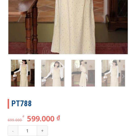
PT788
599.000
₫
₫
699.000
PT788 số lượng