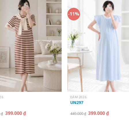
-11%
26
ĐẦM 2026
UN297
399.000
₫
399.000
₫
0
₫
449.000
₫