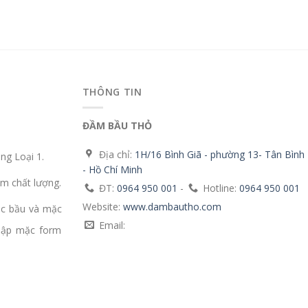
THÔNG TIN
ĐẦM BẦU THỎ
Địa chỉ:
1H/16 Bình Giã - phường 13- Tân Bình
g Loại 1.
- Hồ Chí Minh
m chất lượng.
ĐT:
0964 950 001
-
Hotline:
0964 950 001
Website:
www.dambautho.com
ặc bầu và mặc
Email:
mập mặc form