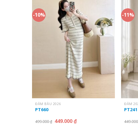
-10%
-11%
ĐẦM BẦU 2026
ĐẦM 20
PT660
PT241
449.000
₫
499.000
₫
449.00