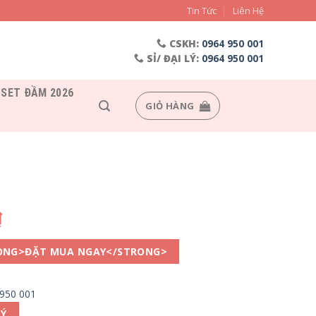
Tin Tức
Liên Hệ
CSKH:
0964 950 001
SỈ/ ĐẠI LÝ:
0964 950 001
SET ĐẦM 2026
GIỎ HÀNG
₫
ONG>ĐẶT MUA NGAY</STRONG>
 950 001
LÝ