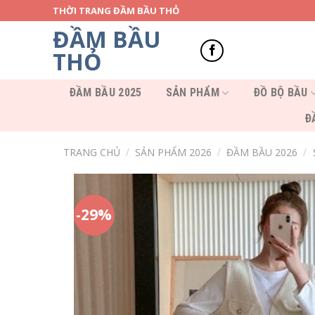
Skip
THỜI TRANG ĐẦM BẦU THỎ
to
ĐẦM BẦU
content
THỎ
ĐẦM BẦU 2025
SẢN PHẨM
ĐỒ BỘ BẦU
Đ
TRANG CHỦ
/
SẢN PHẨM 2026
/
ĐẦM BẦU 2026
/
-29%