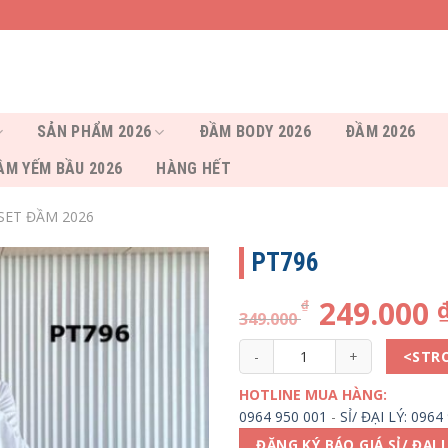
SẢN PHẨM 2026
ĐẦM BODY 2026
ĐẦM 2026
ẦM YẾM BẦU 2026
HÀNG HẾT
SET ĐẦM 2026
PT796
249.000
₫
349.000
PT796 số lượng
<STR
HOTLINE MUA HÀNG:
0964 950 001
-
SỈ/ ĐẠI LÝ: 0964
ĐĂNG KÝ BÁO GIÁ SỈ/ ĐẠI 