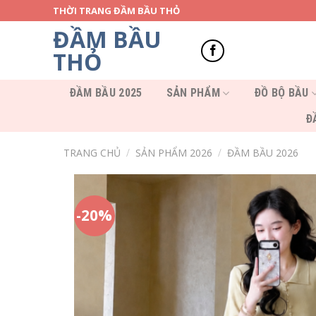
Skip
THỜI TRANG ĐẦM BẦU THỎ
to
ĐẦM BẦU
content
THỎ
ĐẦM BẦU 2025
SẢN PHẨM
ĐỒ BỘ BẦU
Đ
TRANG CHỦ
/
SẢN PHẨM 2026
/
ĐẦM BẦU 2026
-20%