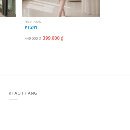
ĐẦM 2026
PT241
399.000
₫
449.000
₫
KHÁCH HÀNG