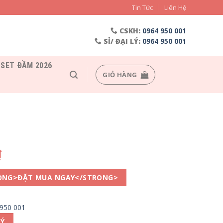
Tin Tức
Liên Hệ
CSKH:
0964 950 001
SỈ/ ĐẠI LÝ:
0964 950 001
SET ĐẦM 2026
GIỎ HÀNG
₫
ONG>ĐẶT MUA NGAY</STRONG>
 950 001
LÝ