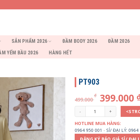
SẢN PHẨM 2026
ĐẦM BODY 2026
ĐẦM 2026
ẦM YẾM BẦU 2026
HÀNG HẾT
PT903
399.000
₫
499.000
PT903 số lượng
<STR
HOTLINE MUA HÀNG:
0964 950 001
-
SỈ/ ĐẠI LÝ: 0964
ĐĂNG KÝ BÁO GIÁ SỈ/ ĐẠI 