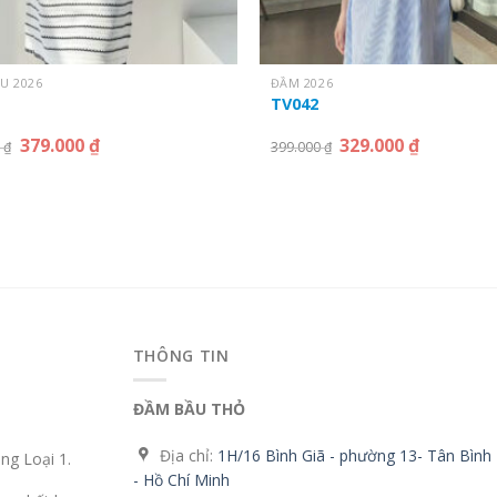
U 2026
ĐẦM 2026
TV042
379.000
₫
329.000
₫
0
₫
399.000
₫
THÔNG TIN
ĐẦM BẦU THỎ
Địa chỉ:
1H/16 Bình Giã - phường 13- Tân Bình
g Loại 1.
- Hồ Chí Minh