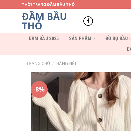
Skip
THỜI TRANG ĐẦM BẦU THỎ
to
ĐẦM BẦU
content
THỎ
ĐẦM BẦU 2025
SẢN PHẨM
ĐỒ BỘ BẦU
Đ
TRANG CHỦ
/
HÀNG HẾT
-8%