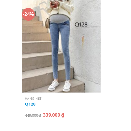
-24%
HÀNG HẾT
Q128
339.000
₫
449.000
₫