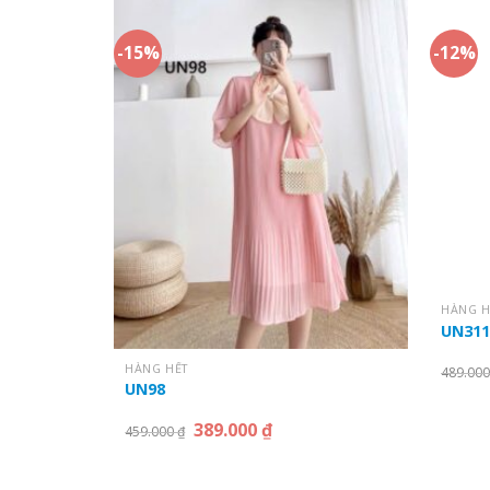
-15%
-12%
HÀNG H
UN31
HÀNG HẾT
489.00
UN98
389.000
₫
459.000
₫