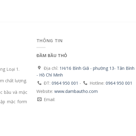
THÔNG TIN
ĐẦM BẦU THỎ
Địa chỉ:
1H/16 Bình Giã - phường 13- Tân Bình
g Loại 1.
- Hồ Chí Minh
m chất lượng.
ĐT:
0964 950 001
-
Hotline:
0964 950 001
Website:
www.dambautho.com
ặc bầu và mặc
Email:
mập mặc form