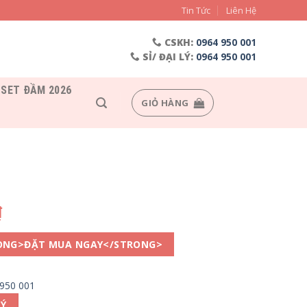
Tin Tức
Liên Hệ
CSKH:
0964 950 001
SỈ/ ĐẠI LÝ:
0964 950 001
SET ĐẦM 2026
GIỎ HÀNG
₫
ONG>ĐẶT MUA NGAY</STRONG>
 950 001
LÝ