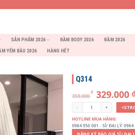
SẢN PHẨM 2026
ĐẦM BODY 2026
ĐẦM 2026
ẦM YẾM BẦU 2026
HÀNG HẾT
Q314
329.000
₫
359.000
Q314 số lượng
<STR
HOTLINE MUA HÀNG:
0964 950 001
-
SỈ/ ĐẠI LÝ: 0964
ĐĂNG KÝ BÁO GIÁ SỈ/ ĐẠI 