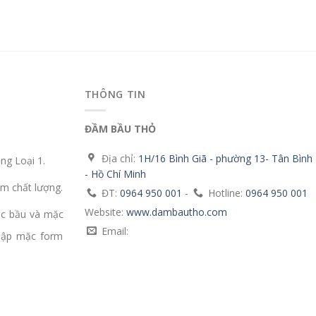
THÔNG TIN
ĐẦM BẦU THỎ
Địa chỉ:
1H/16 Bình Giã - phường 13- Tân Bình
g Loại 1.
- Hồ Chí Minh
m chất lượng.
ĐT:
0964 950 001
-
Hotline:
0964 950 001
Website:
www.dambautho.com
ặc bầu và mặc
Email:
mập mặc form