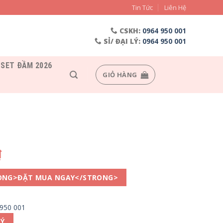
Tin Tức
Liên Hệ
CSKH:
0964 950 001
SỈ/ ĐẠI LÝ:
0964 950 001
SET ĐẦM 2026
GIỎ HÀNG
₫
ONG>ĐẶT MUA NGAY</STRONG>
 950 001
LÝ