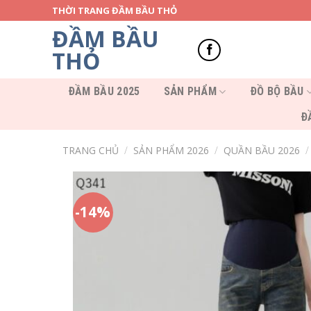
Skip
THỜI TRANG ĐẦM BẦU THỎ
to
ĐẦM BẦU
content
THỎ
ĐẦM BẦU 2025
SẢN PHẨM
ĐỒ BỘ BẦU
Đ
TRANG CHỦ
/
SẢN PHẨM 2026
/
QUẦN BẦU 2026
/
-14%