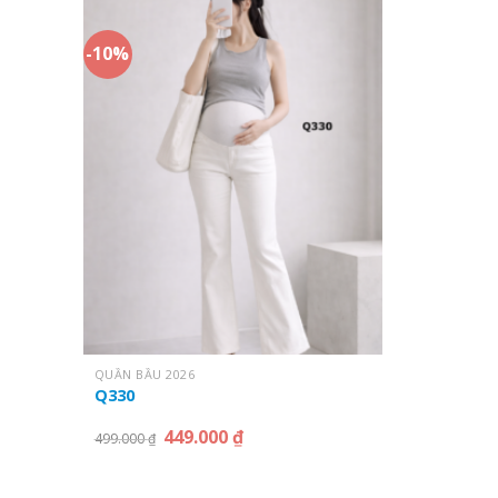
-10%
QUẦN BẦU 2026
Q330
449.000
₫
499.000
₫