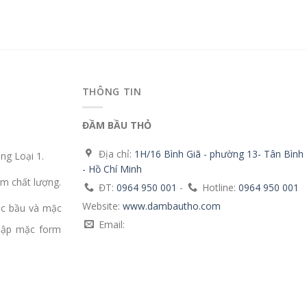
THÔNG TIN
ĐẦM BẦU THỎ
Địa chỉ:
1H/16 Bình Giã - phường 13- Tân Bình
g Loại 1.
- Hồ Chí Minh
m chất lượng.
ĐT:
0964 950 001
-
Hotline:
0964 950 001
Website:
www.dambautho.com
ặc bầu và mặc
Email:
mập mặc form