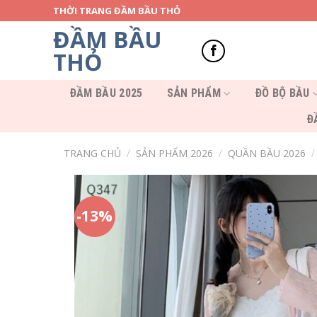
Skip
THỜI TRANG ĐẦM BẦU THỎ
to
ĐẦM BẦU
content
THỎ
ĐẦM BẦU 2025
SẢN PHẨM
ĐỒ BỘ BẦU
Đ
TRANG CHỦ
/
SẢN PHẨM 2026
/
QUẦN BẦU 2026
/
-13%