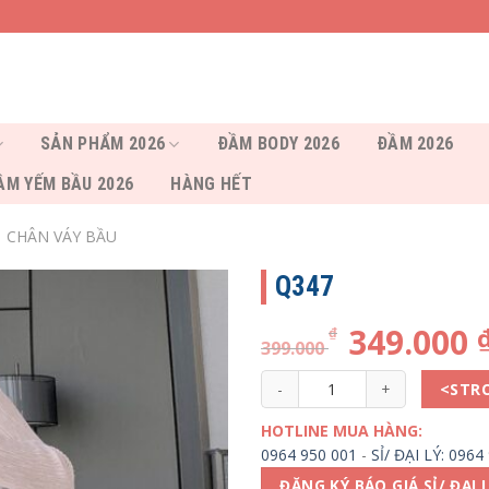
SẢN PHẨM 2026
ĐẦM BODY 2026
ĐẦM 2026
ẦM YẾM BẦU 2026
HÀNG HẾT
CHÂN VÁY BẦU
Q347
349.000
₫
399.000
Q347 số lượng
<STR
HOTLINE MUA HÀNG:
0964 950 001
-
SỈ/ ĐẠI LÝ: 0964
ĐĂNG KÝ BÁO GIÁ SỈ/ ĐẠI 