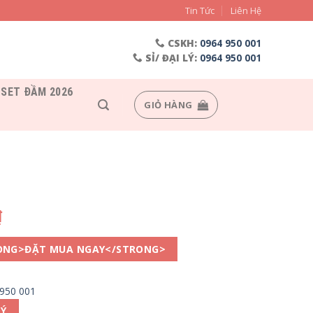
Tin Tức
Liên Hệ
CSKH:
0964 950 001
SỈ/ ĐẠI LÝ:
0964 950 001
SET ĐẦM 2026
GIỎ HÀNG
₫
ONG>ĐẶT MUA NGAY</STRONG>
 950 001
LÝ