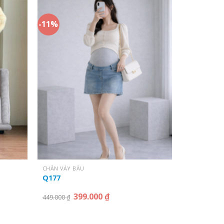
-11%
CHÂN VÁY BẦU
Q177
399.000
₫
449.000
₫