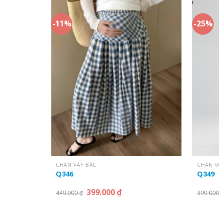
-11%
-25%
CHÂN VÁY BẦU
CHÂN V
Q346
Q349
399.000
₫
449.000
₫
399.00