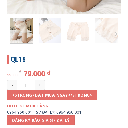
QL18
79.000
₫
₫
99.000
QL18 số lượng
<STRONG>ĐẶT MUA NGAY</STRONG>
HOTLINE MUA HÀNG:
0964 950 001
-
SỈ/ ĐẠI LÝ: 0964 950 001
ĐĂNG KÝ BÁO GIÁ SỈ/ ĐẠI LÝ