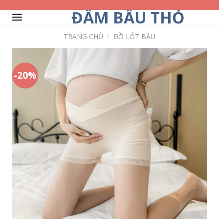
Skip
ĐẦM BẦU THỎ
to
content
TRANG CHỦ
/
ĐỒ LÓT BẦU
-20%