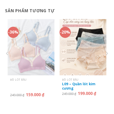
SẢN PHẨM TƯƠNG TỰ
-36%
-20%
ĐỒ LÓT BẦU
ĐỒ LÓT BẦU
L09 – Quần lót kim
cương
199.000
₫
249.000
₫
159.000
₫
249.000
₫