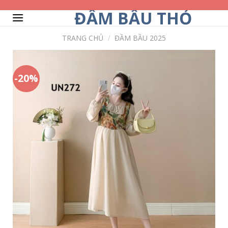
Skip
ĐẦM BẦU THỎ
to
content
TRANG CHỦ
/
ĐẦM BẦU 2025
-20%