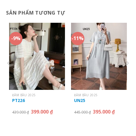
SẢN PHẨM TƯƠNG TỰ
-9%
-11%
ĐẦM BẦU 2025
ĐẦM BẦU 2025
PT226
UN25
399.000
₫
395.000
₫
439.000
₫
445.000
₫