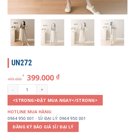
UN272
399.000
₫
₫
499.000
UN272 số lượng
<STRONG>ĐẶT MUA NGAY</STRONG>
HOTLINE MUA HÀNG:
0964 950 001
-
SỈ/ ĐẠI LÝ: 0964 950 001
ĐĂNG KÝ BÁO GIÁ SỈ/ ĐẠI LÝ