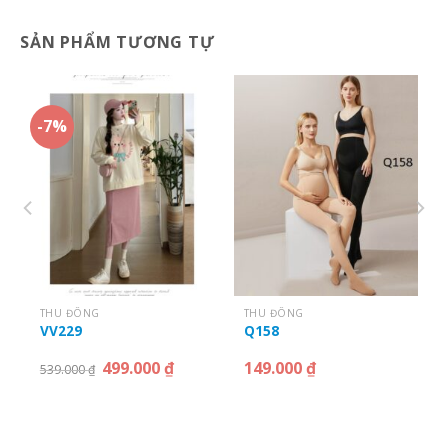
SẢN PHẨM TƯƠNG TỰ
-7%
THU ĐÔNG
THU ĐÔNG
VV229
Q158
499.000
₫
149.000
₫
539.000
₫