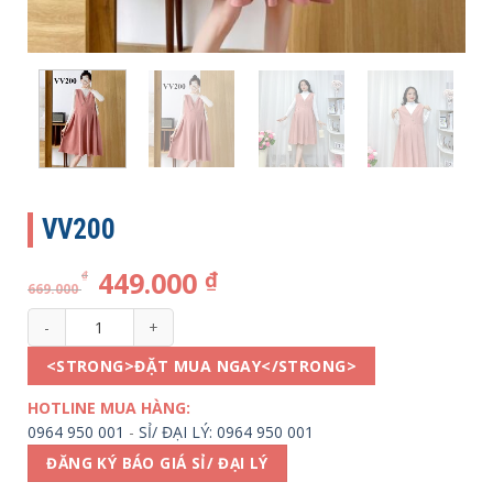
VV200
449.000
₫
₫
669.000
VV200 số lượng
<STRONG>ĐẶT MUA NGAY</STRONG>
HOTLINE MUA HÀNG:
0964 950 001
-
SỈ/ ĐẠI LÝ: 0964 950 001
ĐĂNG KÝ BÁO GIÁ SỈ/ ĐẠI LÝ