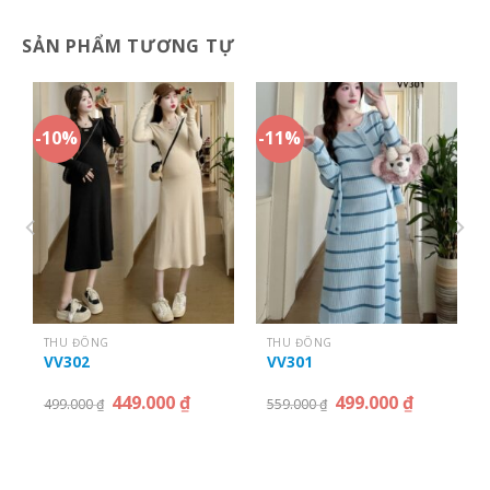
SẢN PHẨM TƯƠNG TỰ
-10%
-11%
THU ĐÔNG
THU ĐÔNG
VV302
VV301
449.000
₫
499.000
₫
499.000
₫
559.000
₫