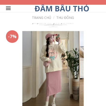
Skip
ĐẦM BẦU THỎ
to
content
TRANG CHỦ
/
THU ĐÔNG
-7%