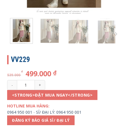
VV229
499.000
₫
₫
539.000
VV229 số lượng
<STRONG>ĐẶT MUA NGAY</STRONG>
HOTLINE MUA HÀNG:
0964 950 001
-
SỈ/ ĐẠI LÝ: 0964 950 001
ĐĂNG KÝ BÁO GIÁ SỈ/ ĐẠI LÝ