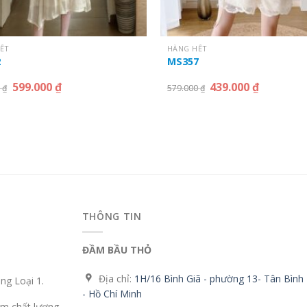
ẾT
HÀNG HẾT
2
MS357
599.000
₫
439.000
₫
0
₫
579.000
₫
THÔNG TIN
ĐẦM BẦU THỎ
Địa chỉ:
1H/16 Bình Giã - phường 13- Tân Bình
g Loại 1.
- Hồ Chí Minh
m chất lượng.