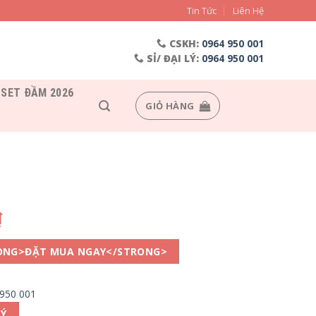
Tin Tức
Liên Hệ
CSKH:
0964 950 001
SỈ/ ĐẠI LÝ:
0964 950 001
SET ĐẦM 2026
GIỎ HÀNG
₫
ONG>ĐẶT MUA NGAY</STRONG>
 950 001
LÝ