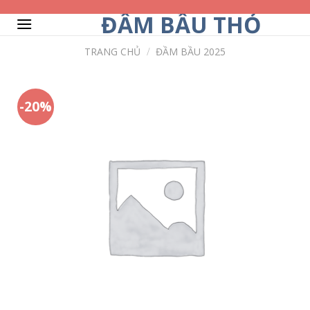
Skip
ĐẦM BẦU THỎ
to
content
TRANG CHỦ
/
ĐẦM BẦU 2025
-20%