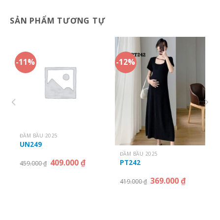
SẢN PHẨM TƯƠNG TỰ
-11%
-12%
ĐẦM BẦU 2025
UN249
ĐẦM BẦU 2025
409.000
₫
PT242
459.000
₫
369.000
₫
419.000
₫