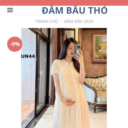
Skip
ĐẦM BẦU THỎ
to
content
TRANG CHỦ
/
ĐẦM BẦU 2025
-9%