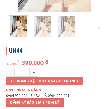
UN44
399.000
₫
₫
439.000
UN44 số lượng
<STRONG>ĐẶT MUA NGAY</STRONG>
HOTLINE MUA HÀNG:
0964 950 001
-
SỈ/ ĐẠI LÝ: 0964 950 001
ĐĂNG KÝ BÁO GIÁ SỈ/ ĐẠI LÝ