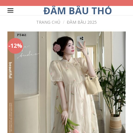
Skip
ĐẦM BẦU THỎ
to
content
TRANG CHỦ
/
ĐẦM BẦU 2025
-12%