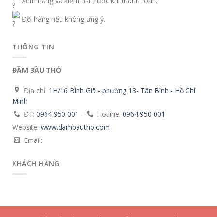
Xem hàng và kiểm tra trước khi thanh toán.
Đổi hàng nếu không ưng ý.
THÔNG TIN
ĐẦM BẦU THỎ
Địa chỉ:
1H/16 Bình Giã - phường 13- Tân Bình - Hồ Chí
Minh
ĐT:
0964 950 001
-
Hotline:
0964 950 001
Website:
www.dambautho.com
Email:
KHÁCH HÀNG