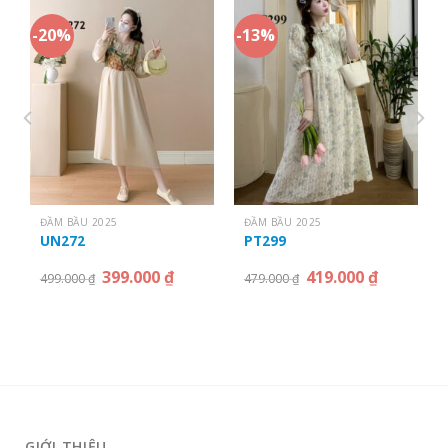
-20%
-13%
ĐẦM BẦU 2025
ĐẦM BẦU 2025
UN272
PT299
399.000
₫
419.000
₫
499.000
₫
479.000
₫
GIỚI THIỆU