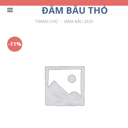
Skip
ĐẦM BẦU THỎ
to
content
TRANG CHỦ
/
ĐẦM BẦU 2025
-11%