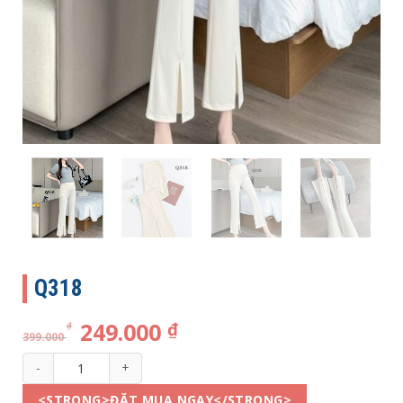
Q318
249.000
₫
₫
399.000
Q318 số lượng
<STRONG>ĐẶT MUA NGAY</STRONG>