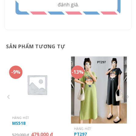
đánh giá.
SẢN PHẨM TƯƠNG TỰ
-9%
-13%
HÀNG HẾT
MS518
HÀNG HẾT
479.000
₫
PT297
529.000
₫