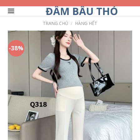
Skip
ĐẦM BẦU THỎ
to
content
TRANG CHỦ
/
HÀNG HẾT
-38%