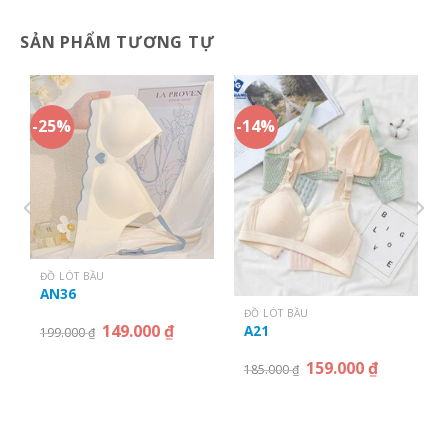
SẢN PHẨM TƯƠNG TỰ
-25%
-14%
ĐỒ LÓT BẦU
AN36
ĐỒ LÓT BẦU
149.000
₫
A21
199.000
₫
159.000
₫
185.000
₫