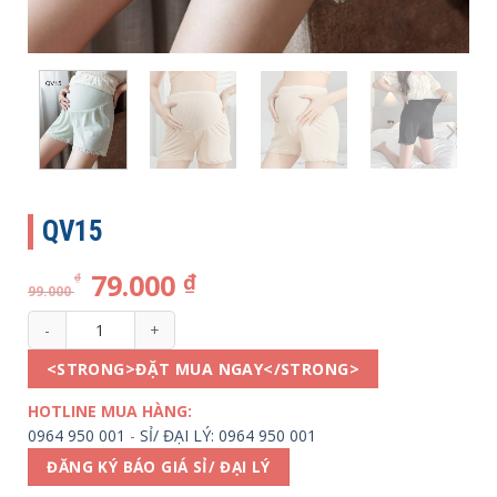
QV15
79.000
₫
₫
99.000
QV15 số lượng
<STRONG>ĐẶT MUA NGAY</STRONG>
HOTLINE MUA HÀNG:
0964 950 001
-
SỈ/ ĐẠI LÝ: 0964 950 001
ĐĂNG KÝ BÁO GIÁ SỈ/ ĐẠI LÝ