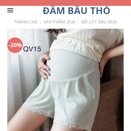
Skip
ĐẦM BẦU THỎ
to
content
TRANG CHỦ
/
SẢN PHẨM 2026
/
ĐỒ LÓT BẦU 2026
-20%