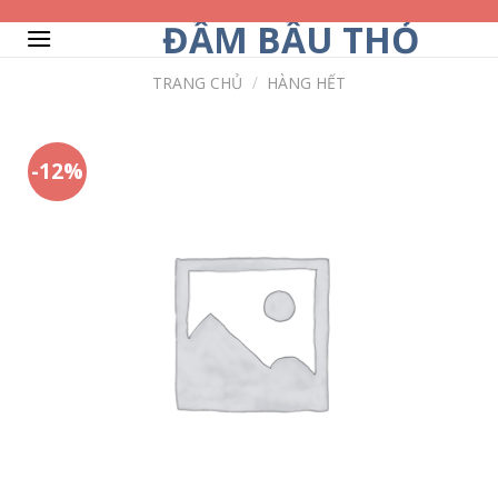
Skip
ĐẦM BẦU THỎ
to
content
TRANG CHỦ
/
HÀNG HẾT
-12%