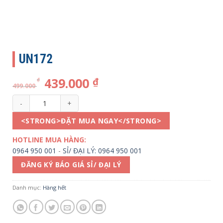
UN172
439.000
₫
₫
499.000
UN172 số lượng
<STRONG>ĐẶT MUA NGAY</STRONG>
HOTLINE MUA HÀNG:
0964 950 001
-
SỈ/ ĐẠI LÝ: 0964 950 001
ĐĂNG KÝ BÁO GIÁ SỈ/ ĐẠI LÝ
Danh mục:
Hàng hết